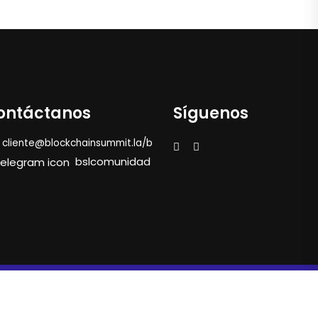
ontáctanos
Síguenos
cliente@blockchainsummit.la/bsl2025
bslcomunidad