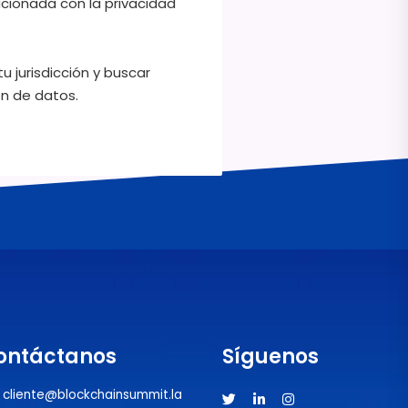
acionada con la privacidad
 jurisdicción y buscar
ón de datos.
ontáctanos
Síguenos
cliente@blockchainsummit.la