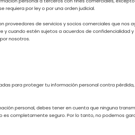
ormación personal a terceros con fines comerciales, excepto 
e requiera por ley o por una orden judicial.
on proveedores de servicios y socios comerciales que nos a
re y cuando estén sujetos a acuerdos de confidencialidad y 
por nosotros.
as para proteger tu información personal contra pérdida, 
mación personal, debes tener en cuenta que ninguna transm
o es completamente seguro. Por lo tanto, no podemos garan