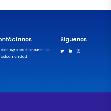
ontáctanos
Síguenos
cliente@blockchainsummit.la
bslcomunidad