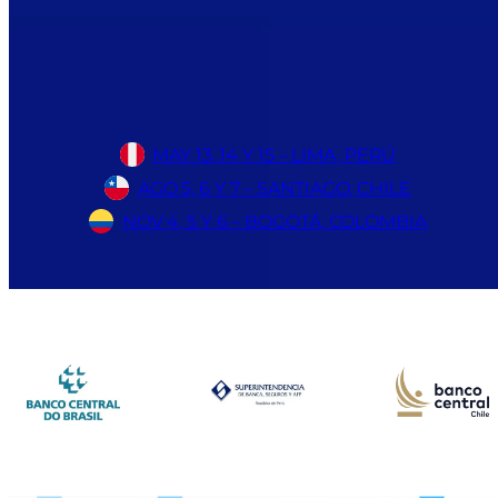
MAY 13, 14 Y 15 – LIMA, PERÚ
AGO 5, 6 Y 7 – SANTIAGO, CHILE
NOV 4, 5 Y 6 – BOGOTÁ, COLOMBIA