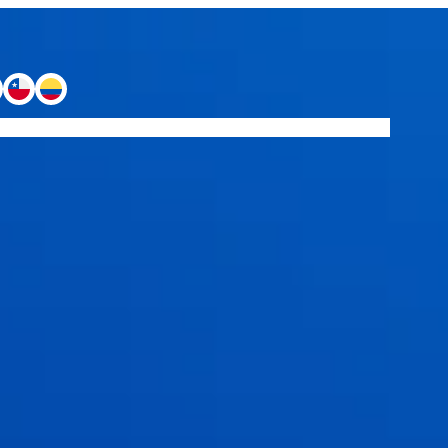
io
BSL 2025
BSL On Tour
Venues 2026
Formación Ejecutiva